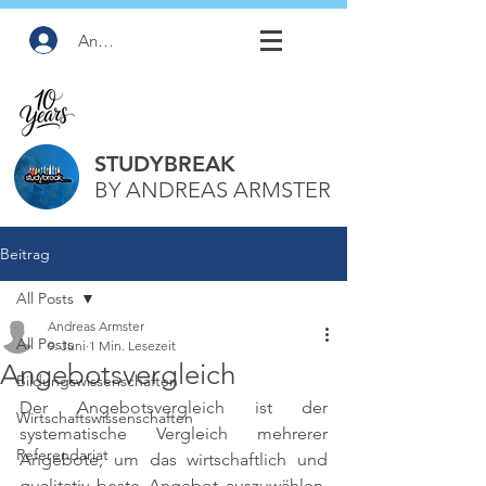
Anmelden
STUDYBREAK
BY ANDREAS ARMSTER
Beitrag
All Posts
Andreas Armster
All Posts
9. Juni
1 Min. Lesezeit
Angebotsvergleich
Bildungswissenschaften
Der Angebotsvergleich ist der 
Wirtschaftswissenschaften
systematische Vergleich mehrerer 
Referendariat
Angebote, um das wirtschaftlich und 
qualitativ beste Angebot auszuwählen. 