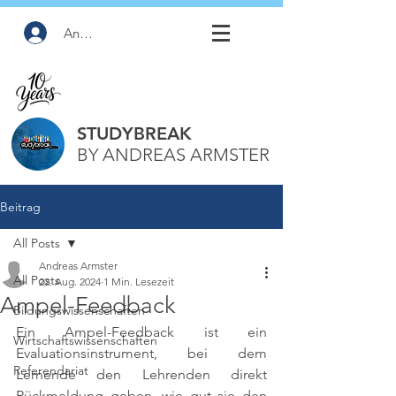
Anmelden
STUDYBREAK
BY ANDREAS ARMSTER
Beitrag
All Posts
Andreas Armster
All Posts
22. Aug. 2024
1 Min. Lesezeit
Ampel-Feedback
Bildungswissenschaften
Ein Ampel-Feedback ist ein 
Wirtschaftswissenschaften
Evaluationsinstrument, bei dem 
Referendariat
Lernende den Lehrenden direkt 
Rückmeldung geben, wie gut sie den 