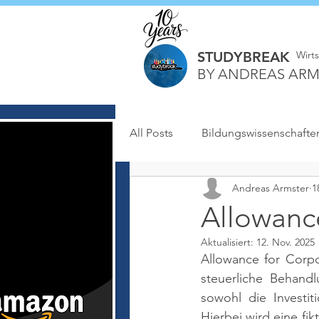
STUDYBREAK
Wirt
BY ANDREAS ARM
All Posts
Bildungswissenschafte
Andreas Armster
1
Allowanc
Aktualisiert:
12. Nov. 2025
Allowance for Corpor
steuerliche Behand
sowohl die Investiti
Hierbei wird eine fik