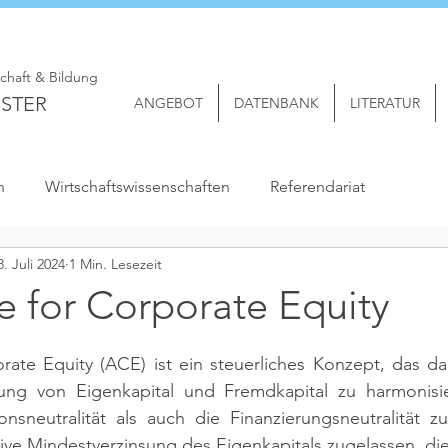
schaft & Bildung
STER
ANGEBOT
DATENBANK
LITERATUR
n
Wirtschaftswissenschaften
Referendariat
8. Juli 2024
1 Min. Lesezeit
e for Corporate Equity
ate Equity (ACE) ist ein steuerliches Konzept, das dara
lung von Eigenkapital und Fremdkapital zu harmonisi
onsneutralität als auch die Finanzierungsneutralität zu
tive Mindestverzinsung des Eigenkapitals zugelassen, die