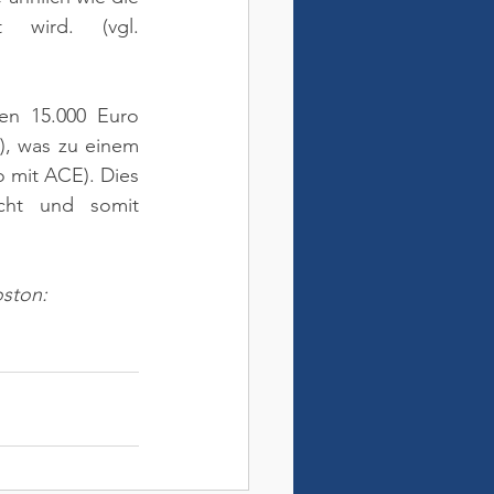
igt wird. 
(vgl. 
n 15.000 Euro 
, was zu einem 
 mit ACE). Dies 
acht und somit 
oston: