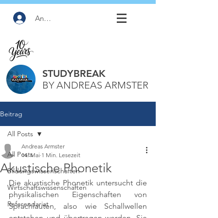
Anmelden
STUDYBREAK
BY ANDREAS ARMSTER
Beitrag
All Posts
Andreas Armster
All Posts
14. Mai
1 Min. Lesezeit
Akustische Phonetik
Bildungswissenschaften
Die akustische Phonetik untersucht die 
Wirtschaftswissenschaften
physikalischen Eigenschaften von 
Referendariat
Sprachlauten, also wie Schallwellen 
entstehen und übertragen werden. Sie 