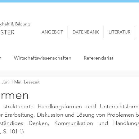
schaft & Bildung
STER
ANGEBOT
DATENBANK
LITERATUR
n
Wirtschaftswissenschaften
Referendariat
. Juni
1 Min. Lesezeit
ormen
 strukturierte Handlungsformen und Unterrichtsform
er Erarbeitung, Diskussion und Lösung von Problemen be
tständiges Denken, Kommunikation und Handlungsf
 S. 101 f.)