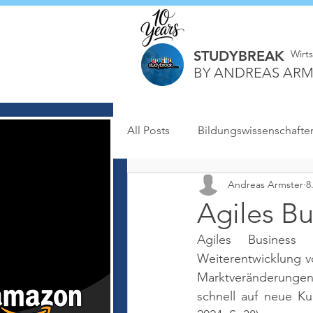
STUDYBREAK
Wirt
BY ANDREAS ARM
All Posts
Bildungswissenschafte
Andreas Armster
8
Agiles B
Agiles Business 
Weiterentwicklung v
Marktveränderungen 
schnell auf neue K