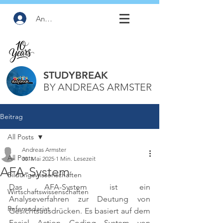
Anmelden
STUDYBREAK
BY ANDREAS ARMSTER
Beitrag
All Posts
Andreas Armster
All Posts
30. Mai 2025
1 Min. Lesezeit
AFA-System
Bildungswissenschaften
Das AFA-System ist ein 
Wirtschaftswissenschaften
Analyseverfahren zur Deutung von 
Referendariat
Gesichtsausdrücken. Es basiert auf dem 
Facial Action Coding System von 