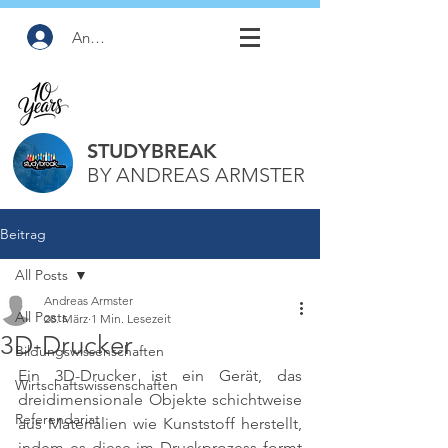
Anmelden
STUDYBREAK
BY ANDREAS ARMSTER
Beitrag
All Posts
Andreas Armster
All Posts
28. März
1 Min. Lesezeit
3D-Drucker
Bildungswissenschaften
Ein 3D-Drucker ist ein Gerät, das 
Wirtschaftswissenschaften
dreidimensionale Objekte schichtweise 
Referendariat
aus Materialien wie Kunststoff herstellt, 
indem es diese im Druckprozess formt 