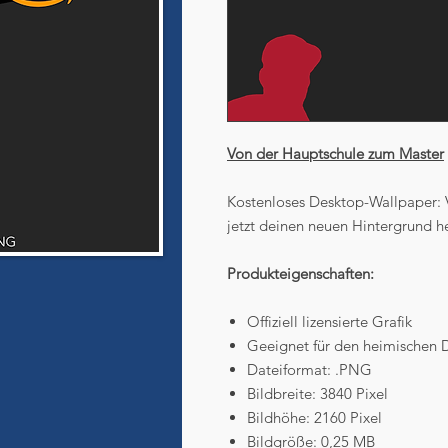
Von der Hauptschule zum Master
Kostenloses Desktop-Wallpaper: 
jetzt deinen neuen Hintergrund he
Produkteigenschaften:
Offiziell lizensierte Grafik
Geeignet für den heimischen 
Dateiformat: .PNG
Bildbreite: 3840 Pixel
Bildhöhe: 2160 Pixel
Bildgröße: 0,25 MB