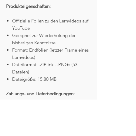
Produkteigenschaften:
Offizielle Folien zu den Lernvideos auf
YouTube
Geeignet zur Wiederholung der
bisherigen Kenntnisse
Format: Endfolien (letzter Frame eines
Lernvideos)
Dateiformat: .ZIP inkl. .PNGs (53
Dateien)
Dateigröße: 15,80 MB
Zahlungs- und Lieferbedingungen:
Zahlungsmethode: u.a. PayPal,
Überweisung
Versandart: E-Mail
Widerrufsfrist: 14 Tage