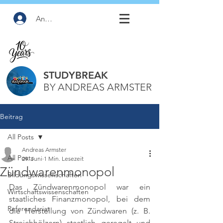
Anmelden
STUDYBREAK
BY ANDREAS ARMSTER
Beitrag
All Posts
Andreas Armster
All Posts
29. Juni
1 Min. Lesezeit
Zündwarenmonopol
Bildungswissenschaften
Das Zündwarenmonopol war ein 
Wirtschaftswissenschaften
staatliches Finanzmonopol, bei dem 
Referendariat
die Herstellung von Zündwaren (z. B. 
Streichhölzern) staatlich geregelt und 