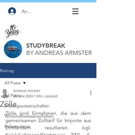
Anmelden
STUDYBREAK
BY ANDREAS ARMSTER
Beitrag
All Posts
Andreas Armster
All Posts
28. Mai 2024
1 Min. Lesezeit
Zölle
Bildungswissenschaften
Zölle sind Einnahmen, die aus dem 
Wirtschaftswissenschaften
gemeinsamen Zolltarif für Importe aus 
Referendariat
Drittländern resultieren. 
(vgl. 
Kolck/Lehmann/Strohmeier 2001, S. 