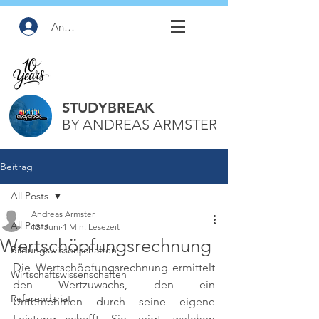
Anmelden
STUDYBREAK
BY ANDREAS ARMSTER
Beitrag
All Posts
Andreas Armster
All Posts
12. Juni
1 Min. Lesezeit
Wertschöpfungsrechnung
Bildungswissenschaften
Die Wertschöpfungsrechnung ermittelt 
Wirtschaftswissenschaften
den Wertzuwachs, den ein 
Referendariat
Unternehmen durch seine eigene 
Leistung schafft. Sie zeigt, welchen 