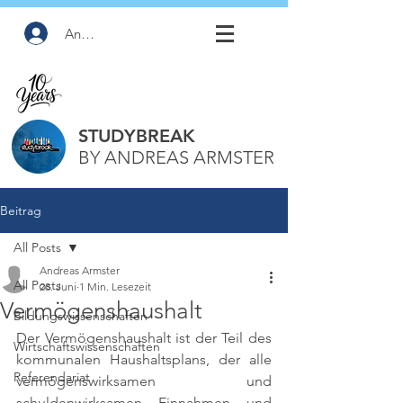
Anmelden
STUDYBREAK
BY ANDREAS ARMSTER
Beitrag
All Posts
Andreas Armster
All Posts
28. Juni
1 Min. Lesezeit
Vermögenshaushalt
Bildungswissenschaften
Der Vermögenshaushalt ist der Teil des 
Wirtschaftswissenschaften
kommunalen Haushaltsplans, der alle 
Referendariat
vermögenswirksamen und 
schuldenwirksamen Einnahmen und 