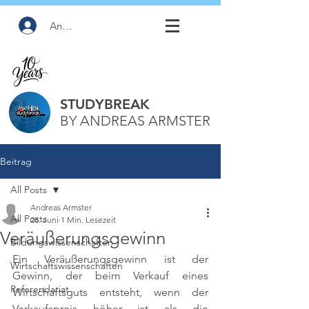
Anmelden
STUDYBREAK
BY ANDREAS ARMSTER
Beitrag
All Posts
Andreas Armster
All Posts
28. Juni
1 Min. Lesezeit
Veräußerungsgewinn
Bildungswissenschaften
Ein Veräußerungsgewinn ist der 
Wirtschaftswissenschaften
Gewinn, der beim Verkauf eines 
Referendariat
Wirtschaftsguts entsteht, wenn der 
Verkaufspreis höher ist als die 