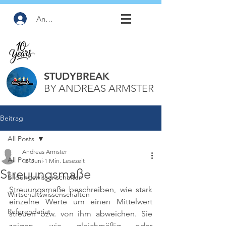
Anmelden
STUDYBREAK
BY ANDREAS ARMSTER
Beitrag
All Posts
Andreas Armster
All Posts
12. Juni
1 Min. Lesezeit
Streuungsmaße
Bildungswissenschaften
Streuungsmaße beschreiben, wie stark 
Wirtschaftswissenschaften
einzelne Werte um einen Mittelwert 
Referendariat
streuen bzw. von ihm abweichen. Sie 
zeigen, wie gleichmäßig oder 