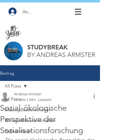
Anmelden
STUDYBREAK
BY ANDREAS ARMSTER
Beitrag
All Posts
Andreas Armster
All Posts
11. Mai
1 Min. Lesezeit
Sozial-ökologische
Bildungswissenschaften
Perspektive der
Wirtschaftswissenschaften
Sozialisationsforschung
Referendariat
Die sozial-ökologische Perspektive der 