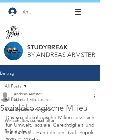
Anmelden
STUDYBREAK
BY ANDREAS ARMSTER
Beitrag
All Posts
Andreas Armster
All Posts
31. Mai
1 Min. Lesezeit
Sozialökologische Milieu
Bildungswissenschaften
Das sozialökologische Milieu setzt sich 
Wirtschaftswissenschaften
für Umwelt, soziale Gerechtigkeit und 
Referendariat
nachhaltiges Handeln ein. 
(vgl. Pepels 
2020, S. 135 ff.)