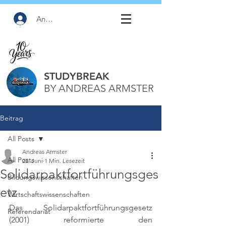
Anmelden
STUDYBREAK
BY ANDREAS ARMSTER
Beitrag
All Posts
Andreas Armster
All Posts
22. Juni
1 Min. Lesezeit
Solidarpaktfortführungsges
Bildungswissenschaften
etz
Wirtschaftswissenschaften
Das Solidarpaktfortführungsgesetz 
Referendariat
(2001) reformierte den 