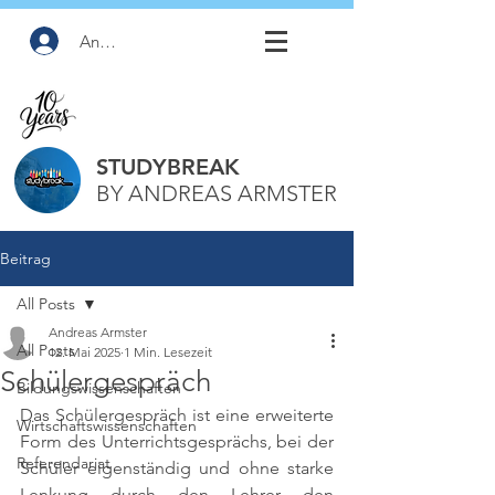
Anmelden
STUDYBREAK
BY ANDREAS ARMSTER
Beitrag
All Posts
Andreas Armster
All Posts
12. Mai 2025
1 Min. Lesezeit
Schülergespräch
Bildungswissenschaften
Das Schülergespräch ist eine erweiterte 
Wirtschaftswissenschaften
Form des Unterrichtsgesprächs, bei der 
Referendariat
Schüler eigenständig und ohne starke 
Lenkung durch den Lehrer den 