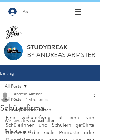
Anmelden
STUDYBREAK
BY ANDREAS ARMSTER
Beitrag
All Posts
Andreas Armster
All Posts
9. Juni
1 Min. Lesezeit
Schülerfirma
Bildungswissenschaften
Eine Schülerfirma ist eine von 
Wirtschaftswissenschaften
Schülerinnen und Schülern geführte 
Referendariat
Lernfirma, die reale Produkte oder 
Dienstleistungen anbietet und mit 