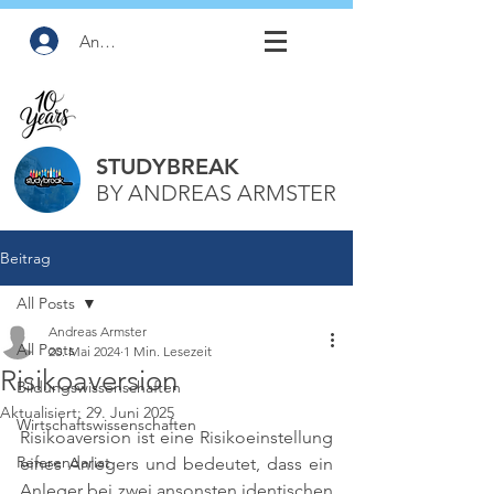
Anmelden
STUDYBREAK
BY ANDREAS ARMSTER
Beitrag
All Posts
Andreas Armster
All Posts
20. Mai 2024
1 Min. Lesezeit
Risikoaversion
Bildungswissenschaften
Aktualisiert:
29. Juni 2025
Wirtschaftswissenschaften
Risikoaversion ist eine Risikoeinstellung 
Referendariat
eines Anlegers und bedeutet, dass ein 
Anleger bei zwei ansonsten identischen 