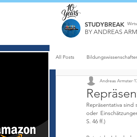
STUDYBREAK
Wirt
BY ANDREAS ARM
All Posts
Bildungswissenschafte
Andreas Armster
1
Repräsen
Repräsentativa sind
oder Einschätzungen
S. 46 ff.)