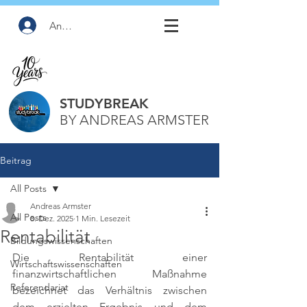
Anmelden
STUDYBREAK
BY ANDREAS ARMSTER
Beitrag
All Posts
Andreas Armster
All Posts
8. Dez. 2025
1 Min. Lesezeit
Rentabilität
Bildungswissenschaften
Die Rentabilität einer 
Wirtschaftswissenschaften
finanzwirtschaftlichen Maßnahme 
Referendariat
bezeichnet das Verhältnis zwischen 
dem erzielten Ergebnis und dem 