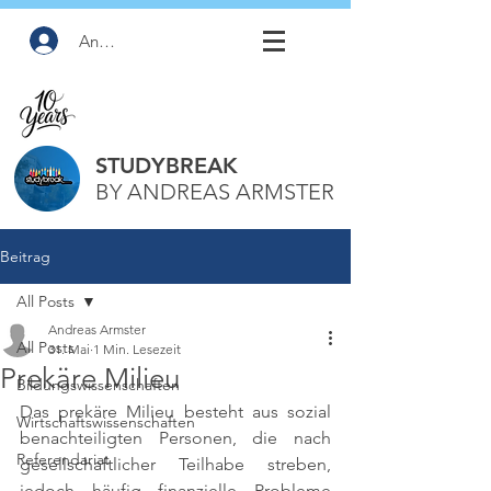
Anmelden
STUDYBREAK
BY ANDREAS ARMSTER
Beitrag
All Posts
Andreas Armster
All Posts
31. Mai
1 Min. Lesezeit
Prekäre Milieu
Bildungswissenschaften
Das prekäre Milieu besteht aus sozial 
Wirtschaftswissenschaften
benachteiligten Personen, die nach 
Referendariat
gesellschaftlicher Teilhabe streben, 
jedoch häufig finanzielle Probleme 