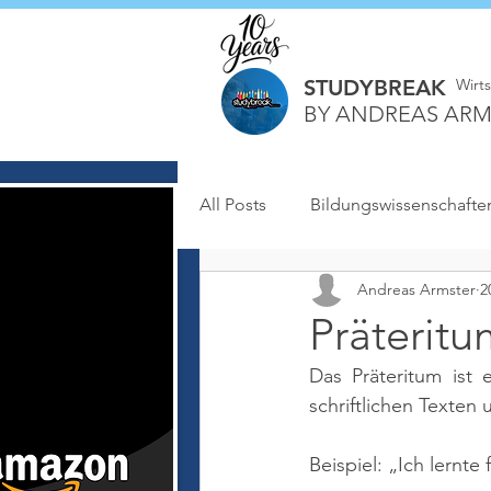
STUDYBREAK
Wirt
BY ANDREAS ARM
All Posts
Bildungswissenschafte
Andreas Armster
2
Präteritu
Das Präteritum ist
schriftlichen Texten
Beispiel: „Ich lernte 