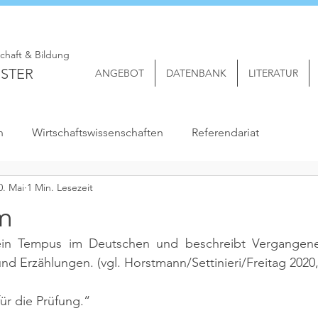
schaft & Bildung
STER
ANGEBOT
DATENBANK
LITERATUR
n
Wirtschaftswissenschaften
Referendariat
0. Mai
1 Min. Lesezeit
m
 ein Tempus im Deutschen und beschreibt Vergangenes
 und Erzählungen. 
(vgl. Horstmann/Settinieri/Freitag 2020, 
für die Prüfung.“