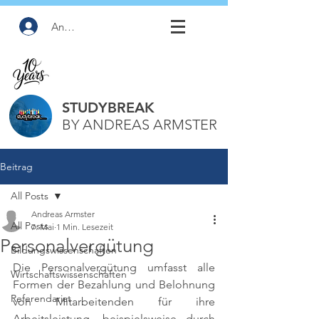
Anmelden
STUDYBREAK
BY ANDREAS ARMSTER
Beitrag
All Posts
Andreas Armster
All Posts
7. Mai
1 Min. Lesezeit
Personalvergütung
Bildungswissenschaften
Die Personalvergütung umfasst alle 
Wirtschaftswissenschaften
Formen der Bezahlung und Belohnung 
Referendariat
von Mitarbeitenden für ihre 
Arbeitsleistung, beispielsweise durch 