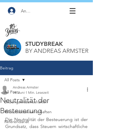
Anmelden
STUDYBREAK
BY ANDREAS ARMSTER
Beitrag
All Posts
Andreas Armster
All Posts
19. Juni
1 Min. Lesezeit
Neutralität der
Bildungswissenschaften
Besteuerung
Wirtschaftswissenschaften
Die Neutralität der Besteuerung ist der 
Referendariat
Grundsatz, dass Steuern wirtschaftliche 