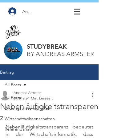
Anmelden
STUDYBREAK
BY ANDREAS ARMSTER
Beitrag
All Posts
Andreas Armster
All Posts
29. März
1 Min. Lesezeit
Nebenläufigkeitstransparen
Bildungswissenschaften
z
Wirtschaftswissenschaften
Nebenläufigkeitstransparenz bedeutet 
Referendariat
in der Wirtschaftsinformatik, dass 