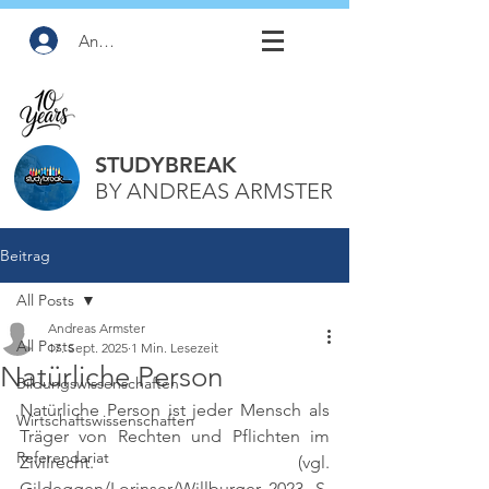
Anmelden
STUDYBREAK
BY ANDREAS ARMSTER
Beitrag
All Posts
Andreas Armster
All Posts
17. Sept. 2025
1 Min. Lesezeit
Natürliche Person
Bildungswissenschaften
Natürliche Person ist jeder Mensch als 
Wirtschaftswissenschaften
Träger von Rechten und Pflichten im 
Referendariat
Zivilrecht. 
(vgl. 
Gildeggen/Lorinser/Willburger 2023, S. 