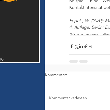
Beispiel: Eine We
Kontaktintensität be
Pepels, W. (2020): M
4. Auflage. Berlin: 
Wirtschaftswissenschafte
Kommentare
Kommentar verfassen...