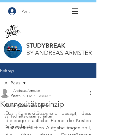
Anmelden
STUDYBREAK
BY ANDREAS ARMSTER
Beitrag
All Posts
Andreas Armster
All Posts
17. Juni
1 Min. Lesezeit
Konnexitätsprinzip
Bildungswissenschaften
Das Konnexitätsprinzip besagt, dass 
Wirtschaftswissenschaften
diejenige staatliche Ebene die Kosten 
Referendariat
einer öffentlichen Aufgabe tragen soll, 
die über deren Durchführung 