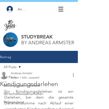
Anmelden
STUDYBREAK
BY ANDREAS ARMSTER
Beitrag
All Posts
Andreas Armster
All Posts
9. Juni
1 Min. Lesezeit
Kündigungsdarlehen
Bildungswissenschaften
Ein Kündigungsdarlehen ist ein 
Wirtschaftswissenschaften
Darlehen, bei dem die gesamte 
Referendariat
Darlehenssumme nach Ablauf einer 
vereinbarten Kündigungsfrist auf einmal 