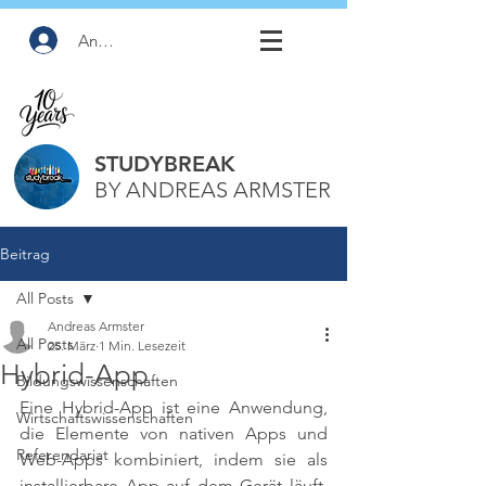
Anmelden
STUDYBREAK
BY ANDREAS ARMSTER
Beitrag
All Posts
Andreas Armster
All Posts
25. März
1 Min. Lesezeit
Hybrid-App
Bildungswissenschaften
Eine Hybrid-App ist eine Anwendung, 
Wirtschaftswissenschaften
die Elemente von nativen Apps und 
Referendariat
Web-Apps kombiniert, indem sie als 
installierbare App auf dem Gerät läuft, 