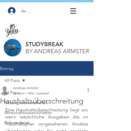
Anmelden
STUDYBREAK
BY ANDREAS ARMSTER
Beitrag
All Posts
Andreas Armster
All Posts
16. Juni
1 Min. Lesezeit
Haushaltsüberschreitung
Bildungswissenschaften
Eine Haushaltsüberschreitung liegt vor, 
Wirtschaftswissenschaften
wenn tatsächliche Ausgaben die im 
Referendariat
Haushaltsplan vorgesehenen Ansätze 
übersteigen oder für nicht geplante 