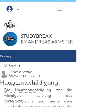
Anmelden
STUDYBREAK
BY ANDREAS ARMSTER
Beitrag
All Posts
Andreas Armster
All Posts
16. Juni
1 Min. Lesezeit
Hauptentschädigung
Bildungswissenschaften
Die Hauptentschädigung war die 
Wirtschaftswissenschaften
wichtigste Leistung des 
Referendariat
Lastenausgleichs und diente dem 
Ausgleich von Vermögensverlusten, die 