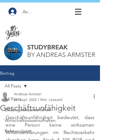
Anmelden
STUDYBREAK
BY ANDREAS ARMSTER
Beitrag
All Posts
Andreas Armster
All Posts
21. Sept. 2025
1 Min. Lesezeit
Geschäftsunfähigkeit
Bildungswissenschaften
Geschäftsunfähigkeit bedeutet, dass 
Wirtschaftswissenschaften
eine Person keine wirksamen 
Referendariat
Willenserklärungen im Rechtsverkehr 
abgeben kann. Nach § 104 BGB sind 