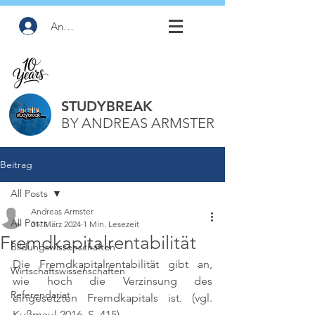
Anmelden
STUDYBREAK
BY ANDREAS ARMSTER
Beitrag
All Posts
Andreas Armster
All Posts
31. März 2024
1 Min. Lesezeit
Fremdkapitalrentabilität
Bildungswissenschaften
Die Fremdkapitalrentabilität gibt an, 
Wirtschaftswissenschaften
wie hoch die Verzinsung des 
Referendariat
eingesetzten Fremdkapitals ist. (vgl. 
Kußmaul 2016, S. 415)