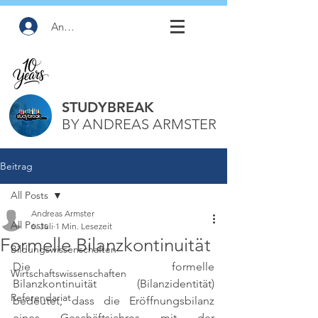
Anmelden
STUDYBREAK
BY ANDREAS ARMSTER
Beitrag
All Posts
Andreas Armster
All Posts
6. Juli
1 Min. Lesezeit
Formelle Bilanzkontinuität
Bildungswissenschaften
Die formelle 
Wirtschaftswissenschaften
Bilanzkontinuität (Bilanzidentität) 
Referendariat
bedeutet, dass die Eröffnungsbilanz 
eines Geschäftsjahres mit der 