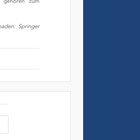
r gehören zum 
aden: Springer 