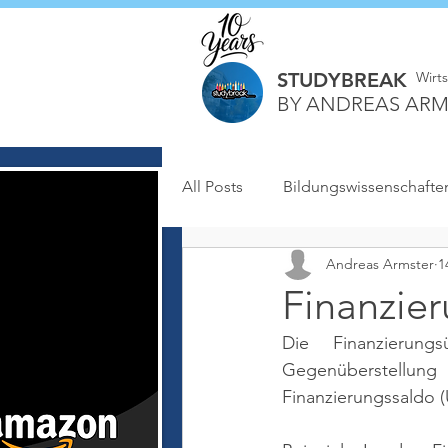
STUDYBREAK
Wirt
BY ANDREAS ARM
All Posts
Bildungswissenschafte
Andreas Armster
1
Finanzie
Die Finanzierung
Gegenüberstell
Finanzierungssaldo (Ü