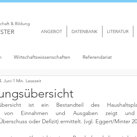
schaft & Bildung
STER
ANGEBOT
DATENBANK
LITERATUR
n
Wirtschaftswissenschaften
Referendariat
4. Juni
1 Min. Lesezeit
rungsübersicht
sübersicht ist ein Bestandteil des Haushaltspl
ung von Einnahmen und Ausgaben zeigt und
berschuss oder Defizit) ermittelt. 
(vgl. Eggert/Minter 20