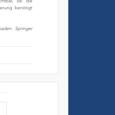
chtbar, ob die 
erung benötigt 
aden: Springer 