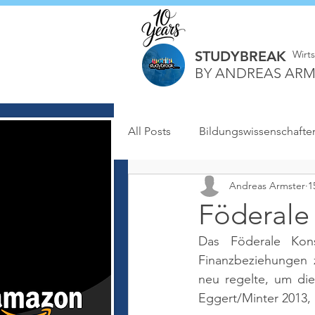
STUDYBREAK
Wirt
BY ANDREAS ARM
All Posts
Bildungswissenschafte
Andreas Armster
1
Föderale
Das Föderale Kons
Finanzbeziehungen 
neu regelte, um die
Eggert/Minter 2013, 