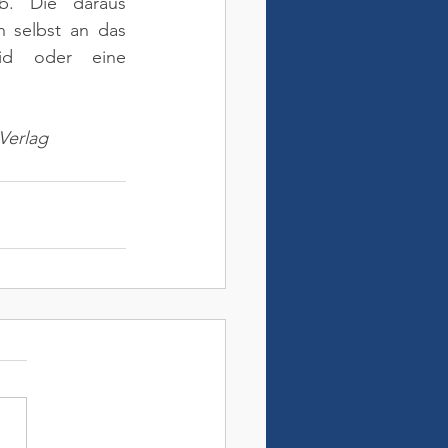
b. Die daraus 
 selbst an das 
id oder eine 
Verlag