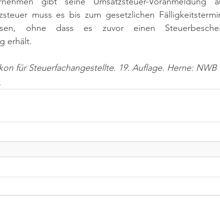
ernehmen gibt seine Umsatzsteuer-Voranmeldung a
zsteuer muss es bis zum gesetzlichen Fälligkeitstermin
isen, ohne dass es zuvor einen Steuerbesche
 erhält.
ikon für Steuerfachangestellte. 19. Auflage. Herne: NWB 
n