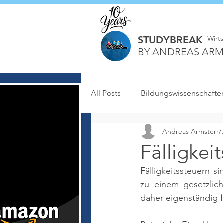
STUDYBREAK
Wirt
BY ANDREAS ARM
All Posts
Bildungswissenschafte
Andreas Armster
7
Fälligkei
Fälligkeitssteuern 
zu einem gesetzlich
daher eigenständig fr