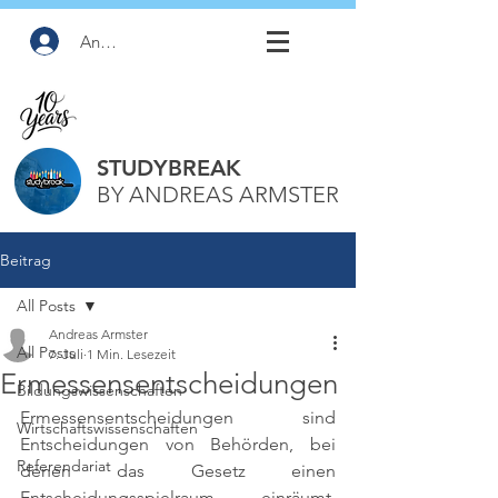
Anmelden
STUDYBREAK
BY ANDREAS ARMSTER
Beitrag
All Posts
Andreas Armster
All Posts
7. Juli
1 Min. Lesezeit
Ermessensentscheidungen
Bildungswissenschaften
Ermessensentscheidungen sind 
Wirtschaftswissenschaften
Entscheidungen von Behörden, bei 
Referendariat
denen das Gesetz einen 
Entscheidungsspielraum einräumt. 