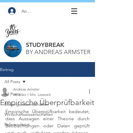
Anmelden
STUDYBREAK
BY ANDREAS ARMSTER
Beitrag
All Posts
Andreas Armster
All Posts
19. März
1 Min. Lesezeit
Empirische Überprüfbarkeit
Bildungswissenschaften
Empirische Überprüfbarkeit bedeutet, 
Wirtschaftswissenschaften
dass Aussagen einer Theorie durch 
Referendariat
Beobachtungen oder Daten geprüft 
und auch widerlegt werden können. 