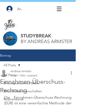
Anmelden
STUDYBREAK
BY ANDREAS ARMSTER
Beitrag
All Posts
Andreas Armster
All Posts
7. Juli
1 Min. Lesezeit
Einnahmen-Überschuss-
Bildungswissenschaften
Rechnung
Wirtschaftswissenschaften
Die Einnahmen-Überschuss-Rechnung 
Referendariat
(EÜR) ist eine vereinfachte Methode der 