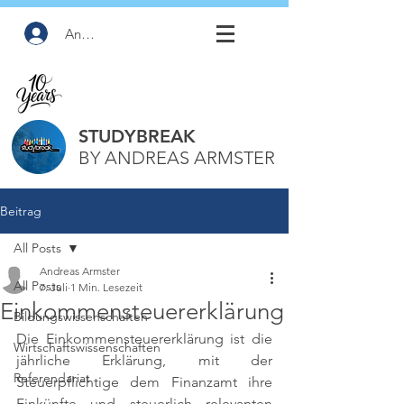
Anmelden
STUDYBREAK
BY ANDREAS ARMSTER
Beitrag
All Posts
Andreas Armster
All Posts
7. Juli
1 Min. Lesezeit
Einkommensteuererklärung
Bildungswissenschaften
Die Einkommensteuererklärung ist die 
Wirtschaftswissenschaften
jährliche Erklärung, mit der 
Referendariat
Steuerpflichtige dem Finanzamt ihre 
Einkünfte und steuerlich relevanten 