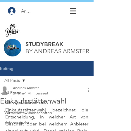
Anmelden
STUDYBREAK
BY ANDREAS ARMSTER
Beitrag
All Posts
Andreas Armster
All Posts
27. Mai
1 Min. Lesezeit
Einkaufsstättenwahl
Bildungswissenschaften
Einkaufsstättenwahl bezeichnet die 
Wirtschaftswissenschaften
Entscheidung, in welcher Art von 
Referendariat
Geschäft oder bei welchem Anbieter 
eingekauft wird. Dabei spielen Preis, 