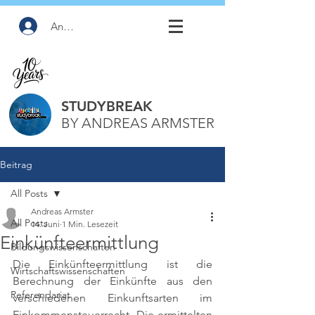
Anmelden
STUDYBREAK
BY ANDREAS ARMSTER
Beitrag
All Posts
Andreas Armster
All Posts
14. Juni
1 Min. Lesezeit
Einkünfteermittlung
Bildungswissenschaften
Die Einkünfteermittlung ist die 
Wirtschaftswissenschaften
Berechnung der Einkünfte aus den 
Referendariat
verschiedenen Einkunftsarten im 
Einkommensteuerrecht. Die ermittelten 