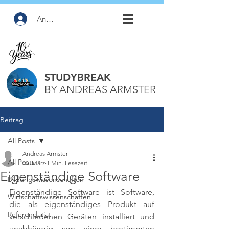
Anmelden
STUDYBREAK
BY ANDREAS ARMSTER
Beitrag
All Posts
Andreas Armster
All Posts
30. März
1 Min. Lesezeit
Eigenständige Software
Bildungswissenschaften
Eigenständige Software ist Software, 
Wirtschaftswissenschaften
die als eigenständiges Produkt auf 
Referendariat
verschiedenen Geräten installiert und 
unabhängig von einer bestimmten 